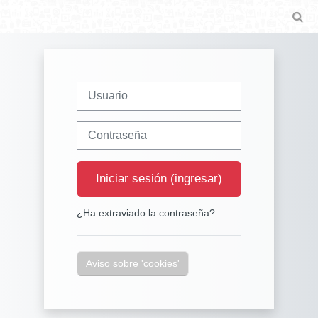
Saltar al contenido principal
Ac
Usuario
Contraseña
Iniciar sesión (ingresar)
¿Ha extraviado la contraseña?
Aviso sobre 'cookies'